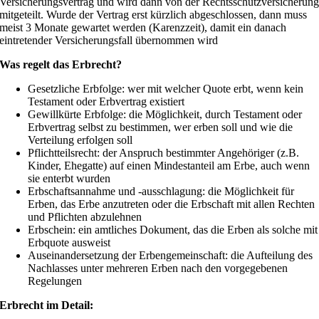
Versicherungsvertrag und wird dann von der Rechtsschutzversicherun
mitgeteilt. Wurde der Vertrag erst kürzlich abgeschlossen, dann muss
meist 3 Monate gewartet werden (Karenzzeit), damit ein danach
eintretender Versicherungsfall übernommen wird
Was regelt das Erbrecht?
Gesetzliche Erbfolge: wer mit welcher Quote erbt, wenn kein
Testament oder Erbvertrag existiert
Gewillkürte Erbfolge: die Möglichkeit, durch Testament oder
Erbvertrag selbst zu bestimmen, wer erben soll und wie die
Verteilung erfolgen soll
Pflichtteilsrecht: der Anspruch bestimmter Angehöriger (z.B.
Kinder, Ehegatte) auf einen Mindestanteil am Erbe, auch wenn
sie enterbt wurden
Erbschaftsannahme und -ausschlagung: die Möglichkeit für
Erben, das Erbe anzutreten oder die Erbschaft mit allen Rechten
und Pflichten abzulehnen
Erbschein: ein amtliches Dokument, das die Erben als solche mit
Erbquote ausweist
Auseinandersetzung der Erbengemeinschaft: die Aufteilung des
Nachlasses unter mehreren Erben nach den vorgegebenen
Regelungen
Erbrecht im Detail: