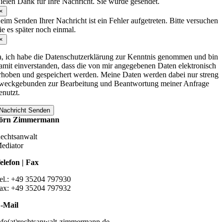
ielen Dank für Ihre Nachricht. Sie wurde gesendet.
×
eim Senden Ihrer Nachricht ist ein Fehler aufgetreten. Bitte versuchen
ie es später noch einmal.
×
a, ich habe die Datenschutzerklärung zur Kenntnis genommen und bin
amit einverstanden, dass die von mir angegebenen Daten elektronisch
rhoben und gespeichert werden. Meine Daten werden dabei nur streng
weckgebunden zur Bearbeitung und Beantwortung meiner Anfrage
enutzt.
Nachricht Senden
örn Zimmermann
echtsanwalt
ediator
elefon | Fax
el.: +49 35204 797930
ax: +49 35204 797932
-Mail
nfo(at)rechtsanwalt-zimmermann.de