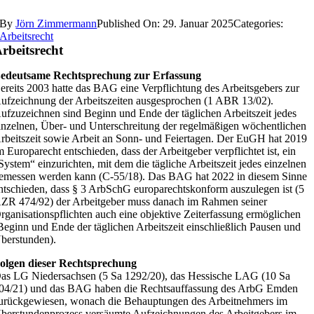
By
Jörn Zimmermann
Published On: 29. Januar 2025
Categories:
Arbeitsrecht
rbeitsrecht
edeutsame Rechtsprechung zur Erfassung
ereits 2003 hatte das BAG eine Verpflichtung des Arbeitsgebers zur
ufzeichnung der Arbeitszeiten ausgesprochen (1 ABR 13/02).
ufzuzeichnen sind Beginn und Ende der täglichen Arbeitszeit jedes
inzelnen, Über- und Unterschreitung der regelmäßigen wöchentlichen
rbeitszeit sowie Arbeit an Sonn- und Feiertagen. Der EuGH hat 2019
m Europarecht entschieden, dass der Arbeitgeber verpflichtet ist, ein
System“ einzurichten, mit dem die tägliche Arbeitszeit jedes einzelnen
emessen werden kann (C-55/18). Das BAG hat 2022 in diesem Sinne
ntschieden, dass § 3 ArbSchG europarechtskonform auszulegen ist (5
ZR 474/92) der Arbeitgeber muss danach im Rahmen seiner
rganisationspflichten auch eine objektive Zeiterfassung ermöglichen
Beginn und Ende der täglichen Arbeitszeit einschließlich Pausen und
berstunden).
olgen dieser Rechtsprechung
as LG Niedersachsen (5 Sa 1292/20), das Hessische LAG (10 Sa
04/21) und das BAG haben die Rechtsauffassung des ArbG Emden
urückgewiesen, wonach die Behauptungen des Arbeitnehmers im
berstundenprozess versäumte Aufzeichnungen des Arbeitgebers im