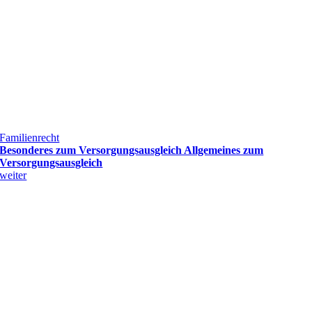
Familienrecht
Besonderes zum Versorgungsausgleich Allgemeines zum
Versorgungsausgleich
weiter