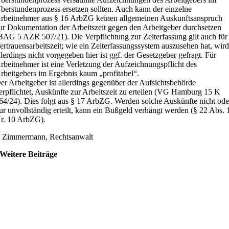
berstundenprozess ersetzen sollten. Auch kann der einzelne
rbeitnehmer aus § 16 ArbZG keinen allgemeinen Auskunftsanspruch
ur Dokumentation der Arbeitszeit gegen den Arbeitgeber durchsetzen
BAG 5 AZR 507/21). Die Verpflichtung zur Zeiterfassung gilt auch für
ertrauensarbeitszeit; wie ein Zeiterfassungssystem auszusehen hat, wir
llerdings nicht vorgegeben hier ist ggf. der Gesetzgeber gefragt. Für
rbeitnehmer ist eine Verletzung der Aufzeichnungspflicht des
rbeitgebers im Ergebnis kaum „profitabel“.
er Arbeitgeber ist allerdings gegenüber der Aufsichtsbehörde
erpflichtet, Auskünfte zur Arbeitszeit zu erteilen (VG Hamburg 15 K
64/24). Dies folgt aus § 17 ArbZG. Werden solche Auskünfte nicht ode
ur unvollständig erteilt, kann ein Bußgeld verhängt werden (§ 22 Abs. 
r. 10 ArbZG).
. Zimmermann, Rechtsanwalt
Weitere Beiträge