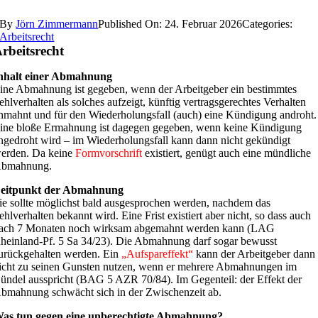
By
Jörn Zimmermann
Published On: 24. Februar 2026
Categories:
Arbeitsrecht
rbeitsrecht
nhalt einer Abmahnung
ine Abmahnung ist gegeben, wenn der Arbeitgeber ein bestimmtes
ehlverhalten als solches aufzeigt, künftig vertragsgerechtes Verhalten
nmahnt und für den Wiederholungsfall (auch) eine Kündigung androht.
ine bloße Ermahnung ist dagegen gegeben, wenn keine Kündigung
ngedroht wird – im Wiederholungsfall kann dann nicht gekündigt
erden. Da keine
Formvorschrift
existiert, genügt auch eine mündliche
bmahnung.
eitpunkt der Abmahnung
ie sollte möglichst bald ausgesprochen werden, nachdem das
ehlverhalten bekannt wird. Eine Frist existiert aber nicht, so dass auch
ach 7 Monaten noch wirksam abgemahnt werden kann (LAG
heinland-Pf. 5 Sa 34/23). Die Abmahnung darf sogar bewusst
urückgehalten werden. Ein
„Aufspareffekt“
kann der Arbeitgeber dann
icht zu seinen Gunsten nutzen, wenn er mehrere Abmahnungen im
ündel ausspricht (BAG 5 AZR 70/84). Im Gegenteil: der Effekt der
bmahnung schwächt sich in der Zwischenzeit ab.
as tun gegen eine unberechtigte Abmahnung?