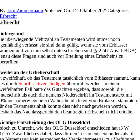
By
Jörn Zimmermann
Published On: 15. Oktober 2025
Categories:
Erbrecht
rbrecht
intergrund
ie überwiegende Mehrzahl an Testamenten wird immer noch
igenhändig verfasst; sie sind dann gültig, wenn sie vom Erblasser
tammen und von ihm selbst unterschrieben sind (§ 2247 Abs. 1 BGB).
enau diese Fragen sind auch vor Erteilung eines Erbscheins zu
berprüfen.
weifel an der Urheberschaft
st zweifelhaft, ob das Testament tatsächlich vom Erblasser stammt, kan
ies durch
Schriftsachverständigen
überprüft werden. In einem
weifelhaften Fall hatte das Gutachten ergeben, dass sowohl die
nterschrift als auch die namens Niederschrift im Testamentstext mit
0%-iger (überwiegender) Wahrscheinlichkeit vom Erblasser stammten.
ür den Testamentsinhalt konnte dies nicht nachgewiesen werden,
eshalb das Nachlassgericht den beantragten Erbschein nicht erteilte.
ichtige Entscheidung des OLG Düsseldorf
edoch zu Unrecht, wie das OLG Düsseldorf entschieden hat (3 W
1/25). Zwar blieb es dabei, dass für den Testamentstext anders als für
en Namenszug kein ausreichendes Vergleichsmaterial zur Verfügung